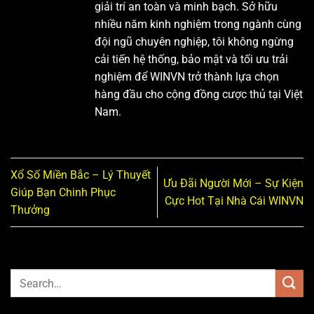
giải trí an toàn và minh bạch. Sở hữu
nhiều năm kinh nghiệm trong ngành cùng
đội ngũ chuyên nghiệp, tôi không ngừng
cải tiến hệ thống, bảo mật và tối ưu trải
nghiệm để WINVN trở thành lựa chọn
hàng đầu cho cộng đồng cược thủ tại Việt
Nam.
Xổ Số Miền Bắc – Lý Thuyết
Ưu Đãi Người Mới – Sự Kiện
Giúp Bạn Chinh Phục
Cực Hot Tại Nhà Cái WINVN
Thưởng