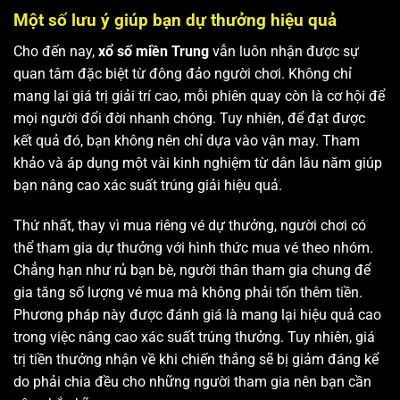
Một số lưu ý giúp bạn dự thưởng hiệu quả
Cho đến nay,
xổ số miền Trung
vẫn luôn nhận được sự
quan tâm đặc biệt từ đông đảo người chơi. Không chỉ
mang lại giá trị giải trí cao, mỗi phiên quay còn là cơ hội để
mọi người đổi đời nhanh chóng. Tuy nhiên, để đạt được
kết quả đó, bạn không nên chỉ dựa vào vận may. Tham
khảo và áp dụng một vài kinh nghiệm từ dân lâu năm giúp
bạn nâng cao xác suất trúng giải hiệu quả.
Thứ nhất, thay vì mua riêng vé dự thưởng, người chơi có
thể tham gia dự thưởng với hình thức mua vé theo nhóm.
Chẳng hạn như rủ bạn bè, người thân tham gia chung để
gia tăng số lượng vé mua mà không phải tốn thêm tiền.
Phương pháp này được đánh giá là mang lại hiệu quả cao
trong việc nâng cao xác suất trúng thưởng. Tuy nhiên, giá
trị tiền thưởng nhận về khi chiến thắng sẽ bị giảm đáng kể
do phải chia đều cho những người tham gia nên bạn cần