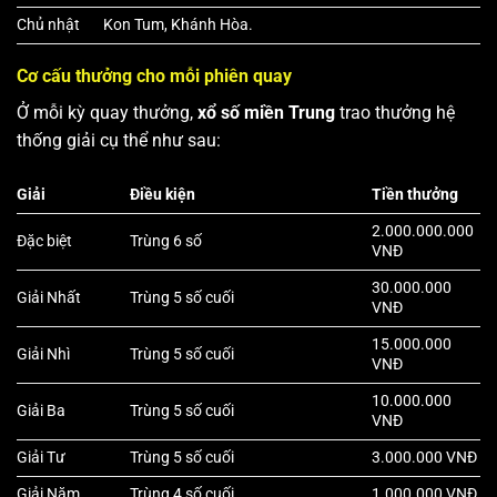
Chủ nhật
Kon Tum, Khánh Hòa.
Cơ cấu thưởng cho mỗi phiên quay
Ở mỗi kỳ quay thưởng,
xổ số miền Trung
trao thưởng hệ
thống giải cụ thể như sau:
Giải
Điều kiện
Tiền thưởng
2.000.000.000
Đặc biệt
Trùng 6 số
VNĐ
30.000.000
Giải Nhất
Trùng 5 số cuối
VNĐ
15.000.000
Giải Nhì
Trùng 5 số cuối
VNĐ
10.000.000
Giải Ba
Trùng 5 số cuối
VNĐ
Giải Tư
Trùng 5 số cuối
3.000.000 VNĐ
Giải Năm
Trùng 4 số cuối
1.000.000 VNĐ