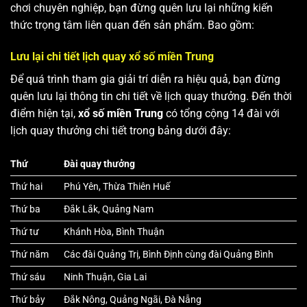
chơi chuyên nghiệp, bạn đừng quên lưu lại những kiến
thức trọng tâm liên quan đến sản phẩm. Bao gồm:
Lưu lại chi tiết lịch quay xổ số miền Trung
Để quá trình tham gia giải trí diễn ra hiệu quả, bạn đừng
quên lưu lại thông tin chi tiết về lịch quay thưởng. Đến thời
điểm hiện tại,
xổ số miền Trung
có tổng cộng 14 đài với
lịch quay thưởng chi tiết trong bảng dưới đây:
Thứ
Đài quay thưởng
Thứ hai
Phú Yên, Thừa Thiên Huế
Thứ ba
Đắk Lắk, Quảng Nam
Thứ tư
Khánh Hòa, Bình Thuận
Thứ năm
Các đài Quảng Trị, Bình Định cùng đài Quảng Bình
Thứ sáu
Ninh Thuận, Gia Lai
Thứ bảy
Đắk Nông, Quảng Ngãi, Đà Nẵng