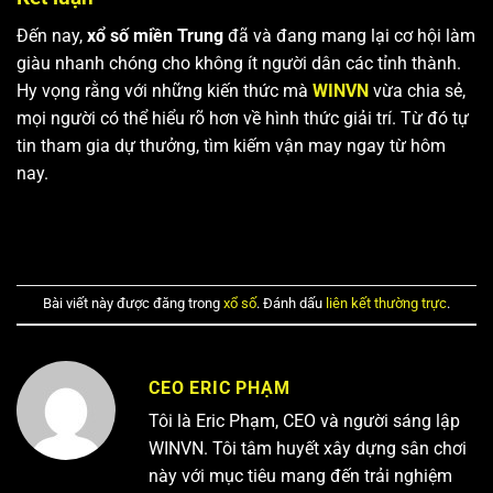
Đến nay,
xổ số miền Trung
đã và đang mang lại cơ hội làm
giàu nhanh chóng cho không ít người dân các tỉnh thành.
Hy vọng rằng với những kiến thức mà
WINVN
vừa chia sẻ,
mọi người có thể hiểu rõ hơn về hình thức giải trí. Từ đó tự
tin tham gia dự thưởng, tìm kiếm vận may ngay từ hôm
nay.
Bài viết này được đăng trong
xổ số
. Đánh dấu
liên kết thường trực
.
CEO ERIC PHẠM
Tôi là Eric Phạm, CEO và người sáng lập
WINVN. Tôi tâm huyết xây dựng sân chơi
này với mục tiêu mang đến trải nghiệm