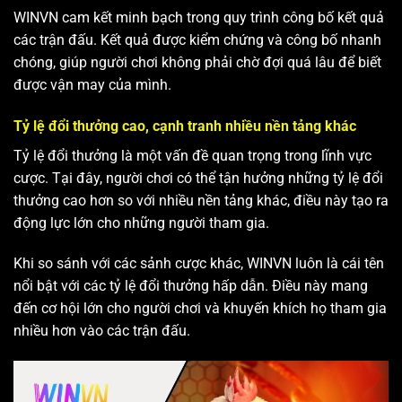
WINVN cam kết minh bạch trong quy trình công bố kết quả
các trận đấu. Kết quả được kiểm chứng và công bố nhanh
chóng, giúp người chơi không phải chờ đợi quá lâu để biết
được vận may của mình.
Tỷ lệ đổi thưởng cao, cạnh tranh nhiều nền tảng khác
Tỷ lệ đổi thưởng là một vấn đề quan trọng trong lĩnh vực
cược. Tại đây, người chơi có thể tận hưởng những tỷ lệ đổi
thưởng cao hơn so với nhiều nền tảng khác, điều này tạo ra
động lực lớn cho những người tham gia.
Khi so sánh với các sảnh cược khác, WINVN luôn là cái tên
nổi bật với các tỷ lệ đổi thưởng hấp dẫn. Điều này mang
đến cơ hội lớn cho người chơi và khuyến khích họ tham gia
nhiều hơn vào các trận đấu.