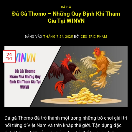
ĐÁ GÀ
Đá Gà Thomo – Những Quy Định Khi Tham
Gia Tại WINVN
ĐĂNG VÀO
THÁNG 7 24, 2025
BỞI
CEO ERIC PHẠM
24
Th7
Đá gà Thomo đã trở thành một trong những trò chơi giải trí
nổi tiếng ở Việt Nam và trên khắp thế giới. Tận dụng đặc