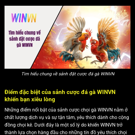
Tìm hiểu chung về sảnh đặt cược đá gà WINVN
Điểm đặc biệt của sảnh cược đá gà WINVN
khiến bạn xiêu lòng
Những điểm nổi bật của sảnh cược chọi gà WINVN nằm ở
chất lượng dịch vụ và sự tận tâm, yêu thích dành cho cộng
đồng chọi kê. Dưới đây là một số lý do khiến WINVN trở
thành lựa chọn hàng đầu cho những tín đồ yêu thích chọi