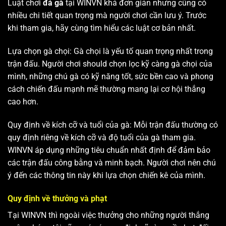
Luật chơi
đá gà
tại WINVN khá đơn giản nhưng cũng có
nhiều chi tiết quan trọng mà người chơi cần lưu ý. Trước
khi tham gia, hãy cùng tìm hiểu các luật cơ bản nhất.
Lựa chọn gà chọi: Gà chọi là yếu tố quan trọng nhất trong
trận đấu. Người chơi should chọn lọc kỹ càng gà chọi của
mình, những chú gà có kỹ năng tốt, sức bền cao và phong
cách chiến đấu mạnh mẽ thường mang lại cơ hội thắng
cao hơn.
Quy định về kích cỡ và tuổi của gà: Mỗi trận đấu thường có
quy định riêng về kích cỡ và độ tuổi của gà tham gia.
WINVN áp dụng những tiêu chuẩn nhất định để đảm bảo
các trận đấu công bằng và minh bạch. Người chơi nên chú
ý đến các thông tin này khi lựa chọn chiến kê của mình.
Quy định về thưởng và phạt
Tại WINVN thì ngoài việc thưởng cho những người thắng