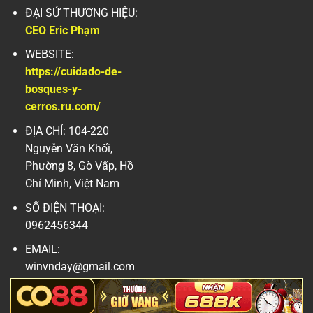
ĐẠI SỨ THƯƠNG HIỆU:
CEO Eric Phạm
WEBSITE:
https://cuidado-de-
bosques-y-
cerros.ru.com/
ĐỊA CHỈ: 104-220
Nguyễn Văn Khối,
Phường 8, Gò Vấp, Hồ
Chí Minh, Việt Nam
SỐ ĐIỆN THOẠI:
0962456344
EMAIL:
winvnday@gmail.com