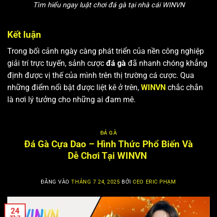
Tìm hiểu ngay luật chơi đá gà tại nhà cái WINVN
Kết luận
Trong bối cảnh ngày càng phát triển của nền công nghiệp
giải trí trực tuyến, sảnh cược
đá gà
đã nhanh chóng khẳng
định được vị thế của mình trên thị trường cá cược. Qua
những điểm nổi bật được liệt kê ở trên,
WINVN
chắc chắn
là nơi lý tưởng cho những ai đam mê.
ĐÁ GÀ
Đá Gà Cựa Dao – Hình Thức Phổ Biến Và
Dễ Chơi Tại WINVN
ĐĂNG VÀO
THÁNG 7 24, 2025
BỞI
CEO ERIC PHẠM
24