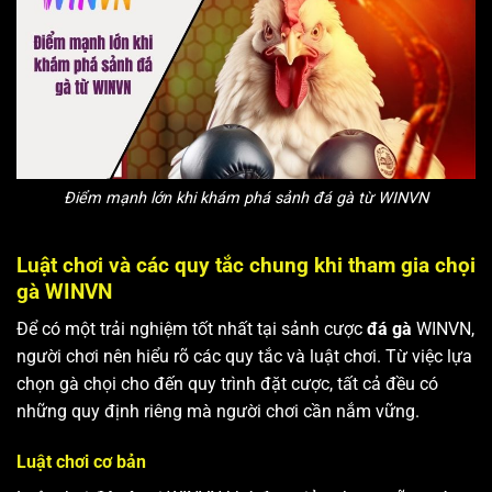
Điểm mạnh lớn khi khám phá sảnh đá gà từ WINVN
Luật chơi và các quy tắc chung khi tham gia chọi
gà WINVN
Để có một trải nghiệm tốt nhất tại sảnh cược
đá gà
WINVN,
người chơi nên hiểu rõ các quy tắc và luật chơi. Từ việc lựa
chọn gà chọi cho đến quy trình đặt cược, tất cả đều có
những quy định riêng mà người chơi cần nắm vững.
Luật chơi cơ bản