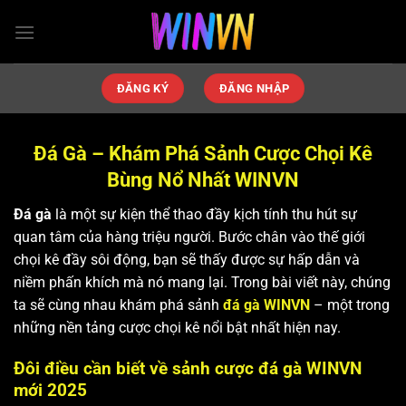
Bỏ
qua
nội
dung
ĐĂNG KÝ
ĐĂNG NHẬP
Đá Gà – Khám Phá Sảnh Cược Chọi Kê
Bùng Nổ Nhất WINVN
Đá gà
là một sự kiện thể thao đầy kịch tính thu hút sự
quan tâm của hàng triệu người. Bước chân vào thế giới
chọi kê đầy sôi động, bạn sẽ thấy được sự hấp dẫn và
niềm phấn khích mà nó mang lại. Trong bài viết này, chúng
ta sẽ cùng nhau khám phá sảnh
đá gà WINVN
– một trong
những nền tảng cược chọi kê nổi bật nhất hiện nay.
Đôi điều cần biết về sảnh cược đá gà WINVN
mới 2025