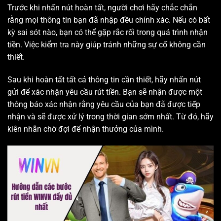
Trước khi nhấn nút hoàn tất, người chơi hãy chắc chắn
rằng mọi thông tin bạn đã nhập đều chính xác. Nếu có bất
kỳ sai sót nào, bạn có thể gặp rắc rối trong quá trình nhận
tiền. Việc kiểm tra này giúp tránh những sự cố không cần
thiết.
Sau khi hoàn tất tất cả thông tin cần thiết, hãy nhấn nút
gửi để xác nhận yêu cầu rút tiền. Bạn sẽ nhận được một
thông báo xác nhận rằng yêu cầu của bạn đã được tiếp
nhận và sẽ được xử lý trong thời gian sớm nhất. Từ đó, hãy
kiên nhẫn chờ đợi để nhận thưởng của mình.