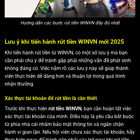
Hướng dẫn các bước rút tiền WINVN đầy đủ nhất
Lưu ý khi tiến hành rút tiền WINVN mới 2025
Khi tiến hành rút tiền từ WINVN, có một số lưu ý mà bạn
cần phải chú ý để tránh gặp phải những vấn đề phát sinh
không đáng có. Việc nắm rõ các lưu ý này sẽ giúp thành
viên thực hiện dễ dàng hơn và thuận lợi trong quá trình
nhận thưởng.
Xác thực tài khoản để rút tiền là cần thiết
Trước khi thực hiện
rút tiền WINVN
, bạn cần hoàn tất việc
xác thực tài khoản của mình. Điều này là yêu cầu bắt buộc
từ phía nhà cái nhằm bảo mật thông tin và ngăn chặn
hành vi gian lận. Nếu hội viên chưa xác thực tài khoản, hãy
thực hiện ngay để tránh gặp phải các trở ngại khi rút tiền.