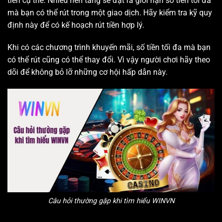
tiền cụ thể. Nhiều nền tảng sẽ đặt ra giới hạn số tiền tối đa
mà bạn có thể rút trong một giao dịch. Hãy kiểm tra kỹ quy
định này để có kế hoạch rút tiền hợp lý.
Khi có các chương trình khuyến mãi, số tiền tối đa mà bạn
có thể rút cũng có thể thay đổi. Vì vậy người chơi hãy theo
dõi để không bỏ lỡ những cơ hội hấp dẫn này.
Câu hỏi thường gặp khi tìm hiểu WINVN