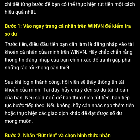
chi tiết từng bước để bạn có thể thực hiện rút tiền một cách
hiệu quả nhất.
Bước 1: Vào ngay trang cá nhân trên WINVN để kiểm tra
số dư
Trước tiên, điều đầu tiên bạn cần làm là đăng nhập vào tài
khoản cá nhân của mình trên WINVN. Hãy chắc chắn rằng
thông tin đăng nhập của bạn chính xác để tránh gặp phải
những rắc rối không cần thiết.
Sau khi login thành công, hội viên sẽ thấy thông tin tài
khoản của mình. Tại đây, hãy chú ý đến số dư tài khoản
của bạn. Nếu số dư đủ để bạn thực hiện rút tiền, bạn tiếp
tục bước tiếp theo. Nếu không, hãy cân nhắc nạp thêm tiền
hoặc thực hiện các giao dịch khác để đạt được số dư
mong muốn.
Bước 2: Nhấn “Rút tiền” và chọn hình thức nhận