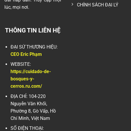
CHÍNH SÁCH ĐẠI LÝ
lúc, mọi nơi.
THÔNG TIN LIÊN HỆ
ĐẠI SỨ THƯƠNG HIỆU:
CEO Eric Phạm
WEBSITE:
https://cuidado-de-
bosques-y-
cerros.ru.com/
ĐỊA CHỈ: 104-220
Nguyễn Văn Khối,
Phường 8, Gò Vấp, Hồ
Chí Minh, Việt Nam
SỐ ĐIỆN THOẠI: