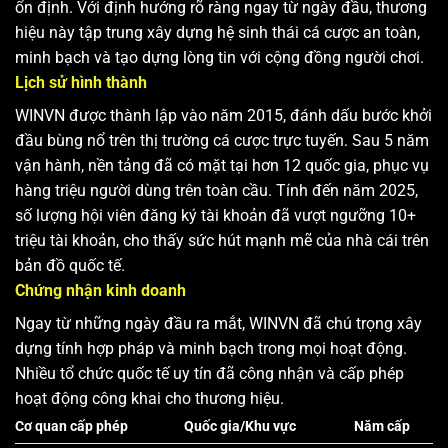
ổn định. Với định hướng rõ ràng ngay từ ngày đầu, thương
hiệu này tập trung xây dựng hệ sinh thái cá cược an toàn,
minh bạch và tạo dựng lòng tin với cộng đồng người chơi.
Lịch sử hình thành
WINVN được thành lập vào năm 2015, đánh dấu bước khởi
đầu bùng nổ trên thị trường cá cược trực tuyến. Sau 5 năm
vận hành, nền tảng đã có mặt tại hơn 12 quốc gia, phục vụ
hàng triệu người dùng trên toàn cầu. Tính đến năm 2025,
số lượng hội viên đăng ký tài khoản đã vượt ngưỡng 10+
triệu tài khoản, cho thấy sức hút mạnh mẽ của nhà cái trên
bản đồ quốc tế.
Chứng nhận kinh doanh
Ngay từ những ngày đầu ra mắt, WINVN đã chú trọng xây
dựng tính hợp pháp và minh bạch trong mọi hoạt động.
Nhiều tổ chức quốc tế uy tín đã công nhận và cấp phép
hoạt động công khai cho thương hiệu.
Cơ quan cấp phép
Quốc gia/Khu vực
Năm cấp