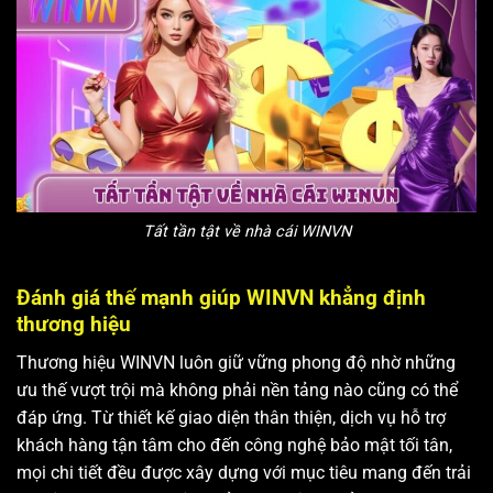
Tất tần tật về nhà cái WINVN
Đánh giá thế mạnh giúp WINVN khẳng định
thương hiệu
Thương hiệu WINVN luôn giữ vững phong độ nhờ những
ưu thế vượt trội mà không phải nền tảng nào cũng có thể
đáp ứng. Từ thiết kế giao diện thân thiện, dịch vụ hỗ trợ
khách hàng tận tâm cho đến công nghệ bảo mật tối tân,
mọi chi tiết đều được xây dựng với mục tiêu mang đến trải