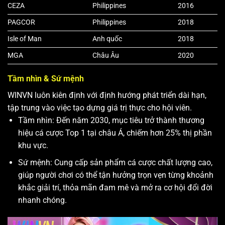
CEZA
Philippines
2016
PAGCOR
Philippines
2018
Isle of Man
Anh quốc
2018
MGA
Châu Âu
2020
Tầm nhìn & Sứ mệnh
WINVN luôn kiên định với định hướng phát triển dài hạn,
tập trung vào việc tạo dựng giá trị thực cho hội viên.
Tầm nhìn: Đến năm 2030, mục tiêu trở thành thương
hiệu cá cược Top 1 tại châu Á, chiếm hơn 25% thị phần
khu vực.
Sứ mệnh: Cung cấp sản phẩm cá cược chất lượng cao,
giúp người chơi có thể tận hưởng trọn vẹn từng khoảnh
khắc giải trí, thỏa mãn đam mê và mở ra cơ hội đổi đời
nhanh chóng.