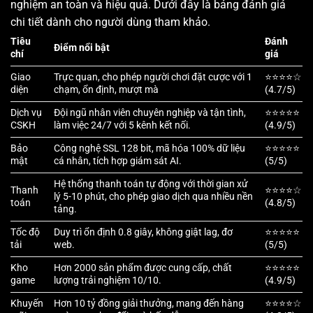
nghiệm an toàn và hiệu quả. Dưới đây là bảng đánh giá
chi tiết dành cho người dùng tham khảo.
Tiêu
Đánh
Điểm nổi bật
chí
giá
Giao
Trực quan, cho phép người chơi đặt cược với 1
⭐⭐⭐⭐☆
diện
chạm, ổn định, mượt mà
(4.7/5)
Dịch vụ
Đội ngũ nhân viên chuyên nghiệp và tận tình,
⭐⭐⭐⭐⭐
CSKH
làm việc 24/7 với 5 kênh kết nối.
(4.9/5)
Bảo
Công nghệ SSL 128 bit, mã hóa 100% dữ liệu
⭐⭐⭐⭐⭐
mật
cá nhân, tích hợp giám sát AI.
(5/5)
Hệ thống thanh toán tự động với thời gian xử
Thanh
⭐⭐⭐⭐☆
lý 5-10 phút, cho phép giao dịch qua nhiều nền
toán
(4.8/5)
tảng.
Tốc độ
Duy trì ổn định 0.8 giây, không giật lag, đơ
⭐⭐⭐⭐⭐
tải
web.
(5/5)
Kho
Hơn 2000 sản phẩm được cung cấp, chất
⭐⭐⭐⭐⭐
game
lượng trải nghiệm 10/10.
(4.9/5)
Khuyến
Hơn 10 tỷ đồng giải thưởng, mang đến hàng
⭐⭐⭐⭐☆