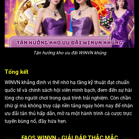
Tận hưởng kho ưu đãi WINVN khủng
Tổng kết
WINVN khẳng định vị thế nhờ hạ tầng kỹ thuật đạt chuẩn
quốc tế và chính sách hội viên minh bạch, đem đến sự hài
lòng cho người chơi trong quá trình trải nghiệm. Còn chần
chừ gì mà không truy cập nền tảng ngay hôm nay để nhận
ưu đãi tân thủ hấp dẫn, mở ra một hành trình cá cược trực
tuyến bùng nổ, đầy hứa hẹn.
FAQS WINVN - GIẢI ĐÁP THẮC MẮC