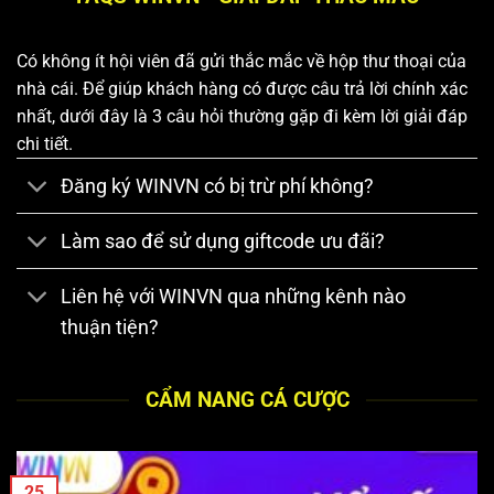
Có không ít hội viên đã gửi thắc mắc về hộp thư thoại của
nhà cái. Để giúp khách hàng có được câu trả lời chính xác
nhất, dưới đây là 3 câu hỏi thường gặp đi kèm lời giải đáp
chi tiết.
Đăng ký WINVN có bị trừ phí không?
Làm sao để sử dụng giftcode ưu đãi?
Liên hệ với WINVN qua những kênh nào
thuận tiện?
CẨM NANG CÁ CƯỢC
25