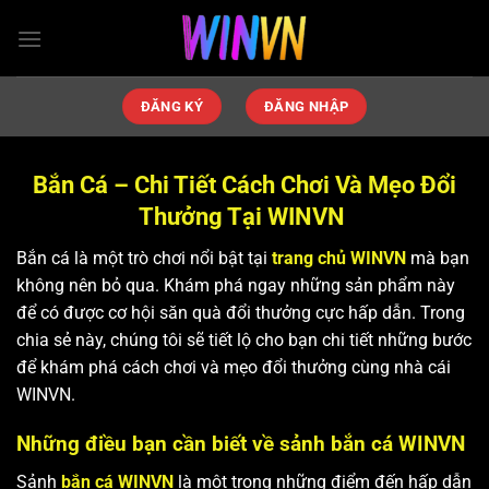
Bỏ
qua
nội
dung
ĐĂNG KÝ
ĐĂNG NHẬP
Bắn Cá – Chi Tiết Cách Chơi Và Mẹo Đổi
Thưởng Tại WINVN
Bắn cá
là một trò chơi nổi bật tại
trang chủ WINVN
mà bạn
không nên bỏ qua. Khám phá ngay những sản phẩm này
để có được cơ hội săn quà đổi thưởng cực hấp dẫn. Trong
chia sẻ này, chúng tôi sẽ tiết lộ cho bạn chi tiết những bước
để khám phá cách chơi và mẹo đổi thưởng cùng nhà cái
WINVN.
Những điều bạn cần biết về sảnh bắn cá WINVN
Sảnh
bắn cá WINVN
là một trong những điểm đến hấp dẫn