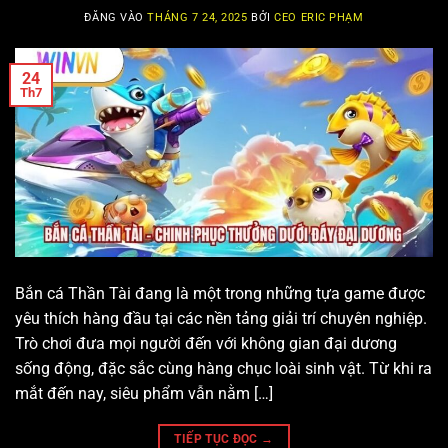
ĐĂNG VÀO
THÁNG 7 24, 2025
BỞI
CEO ERIC PHẠM
24
Th7
Bắn cá Thần Tài đang là một trong những tựa game được
yêu thích hàng đầu tại các nền tảng giải trí chuyên nghiệp.
Trò chơi đưa mọi người đến với không gian đại dương
sống động, đặc sắc cùng hàng chục loài sinh vật. Từ khi ra
mắt đến nay, siêu phẩm vẫn nằm […]
TIẾP TỤC ĐỌC
→