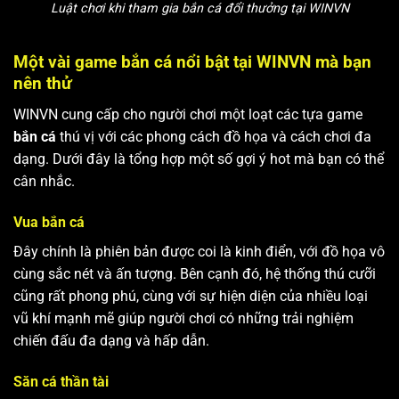
Luật chơi khi tham gia bắn cá đổi thưởng tại WINVN
Một vài game bắn cá nổi bật tại WINVN mà bạn
nên thử
WINVN cung cấp cho người chơi một loạt các tựa game
bắn cá
thú vị với các phong cách đồ họa và cách chơi đa
dạng. Dưới đây là tổng hợp một số gợi ý hot mà bạn có thể
cân nhắc.
Vua bắn cá
Đây chính là phiên bản được coi là kinh điển, với đồ họa vô
cùng sắc nét và ấn tượng. Bên cạnh đó, hệ thống thú cưỡi
cũng rất phong phú, cùng với sự hiện diện của nhiều loại
vũ khí mạnh mẽ giúp người chơi có những trải nghiệm
chiến đấu đa dạng và hấp dẫn.
Săn cá thần tài