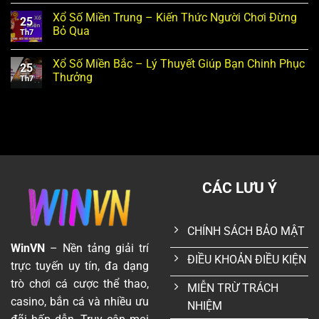
Xổ Số Miền Trung – Kiến Thức Người Chơi Đừng
25
Bỏ Qua
Th7
Xổ Số Miền Bắc – Lý Thuyết Giúp Bạn Chinh Phục
25
Thưởng
Th7
CÁC LƯU Ý
CHÍNH SÁCH BẢO MẬT
WinVN
– Nền tảng giải trí
ĐIỀU KHOẢN ĐIỀU KIỆN
trực tuyến uy tín, đa dạng
trò chơi cá cược thể thao,
MIỄN TRỪ TRÁCH
casino, bắn cá và nhiều ưu
NHIỆM