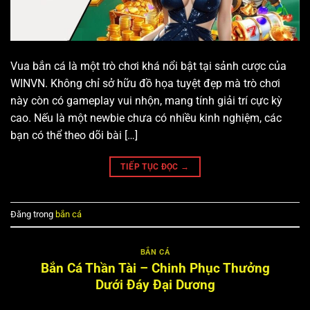
Vua bắn cá là một trò chơi khá nổi bật tại sảnh cược của
WINVN. Không chỉ sở hữu đồ họa tuyệt đẹp mà trò chơi
này còn có gameplay vui nhộn, mang tính giải trí cực kỳ
cao. Nếu là một newbie chưa có nhiều kinh nghiệm, các
bạn có thể theo dõi bài […]
TIẾP TỤC ĐỌC
→
Đăng trong
bắn cá
BẮN CÁ
Bắn Cá Thần Tài – Chinh Phục Thưởng
Dưới Đáy Đại Dương