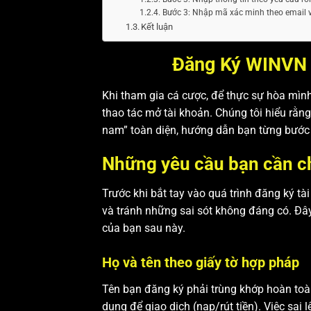
Bước 3: Nhập mã xác minh theo email 
Kết luận
Đăng Ký WINVN 
Khi tham gia cá cược, để thực sự hòa mình
thao tác mở tài khoản. Chúng tôi hiểu rằng 
nam” toàn diện, hướng dẫn bạn từng bước 
Những yêu cầu bạn cần c
Trước khi bắt tay vào quá trình đăng ký tà
và tránh những sai sót không đáng có. Đây
của bạn sau này.
Họ và tên theo giấy tờ hợp pháp
Tên bạn đăng ký phải trùng khớp hoàn toàn
dụng để giao dịch (nạp/rút tiền). Việc sai