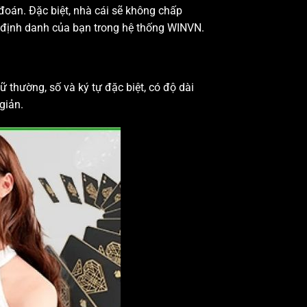
oán. Đặc biệt, nhà cái sẽ không chấp
à định danh của bạn trong hệ thống WINVN.
 thường, số và ký tự đặc biệt, có độ dài
giản.