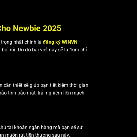
Cho Newbie 2025
 trọng nhất chính là
đăng ký WINVN
–
ối rối. Do đó bài viết này sẽ là “kim chỉ
n cần thiết sẽ giúp bạn tiết kiệm thời gian
ảo tính bảo mật, trải nghiệm liền mạch
 chủ tài khoản ngân hàng mà bạn sẽ sử
bạn muốn rút tiền thưởng sau này.