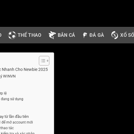
O
THỂ THAO
BẮN CÁ
ĐÁ GÀ
XỔ S
c Nhanh Cho Newbie 2025
 ký WINVN
p lệ
à đang sử dụng
y từ lần đầu tiên
N để mở account mới
 thao tác
i kiểm tra và xác nhận