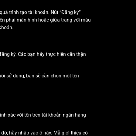
uá trình tạo tài khoản. Nút “Đăng ký”
n bên phải màn hình hoặc giữa trang với màu
khoản.
 đăng ký. Các bạn hãy thực hiện cẩn thận
ười sử dụng, bạn sẽ cần chọn một tên
nh xác với tên trên tài khoản ngân hàng
 đó, hãy nhập vào ô này. Mã giới thiệu có