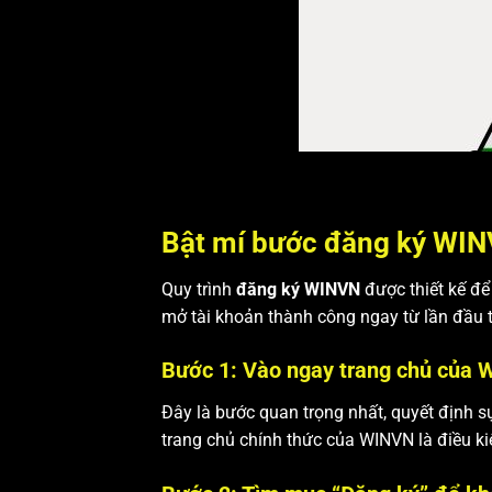
Bật mí bước đăng ký WINV
Quy trình
đăng ký WINVN
được thiết kế để
mở tài khoản thành công ngay từ lần đầu t
Bước 1: Vào ngay trang chủ của
Đây là bước quan trọng nhất, quyết định s
trang chủ chính thức của WINVN là điều kiệ